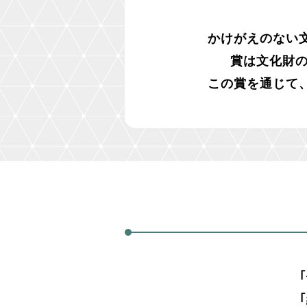
2025/3/28
第19回「読売あをによし賞
かけがえのない
2024/10/31
第18回受賞多田牧子さんの
賞は文化財
2024/10/27
第18回の表彰式が開催され
この賞を通じて
2024/10/6
第18回の受賞者が決定しま
2024/7/1
第18回の募集は終了しまし
2024/3/29
第18回「読売あをによし賞
｢読売あをによし賞」公式サ