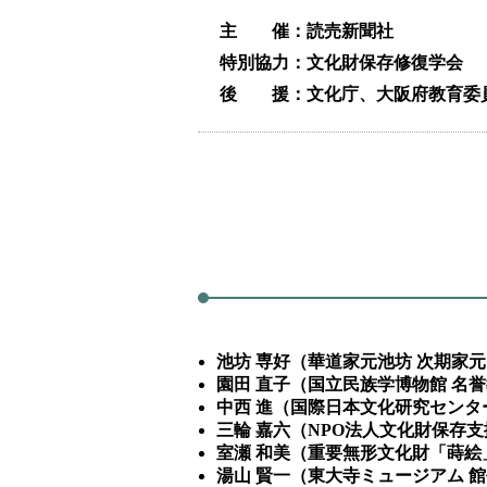
主
催：読売新聞社
特別協力：文化財保存修復学会
後
援：文化庁、大阪府教育委
池坊 専好（華道家元池坊 次期家
園田 直子（国立民族学博物館 名
中西 進（国際日本文化研究センタ
三輪 嘉六（NPO法人文化財保存支
室瀬 和美（重要無形文化財「蒔絵
湯山 賢一（東大寺ミュージアム 